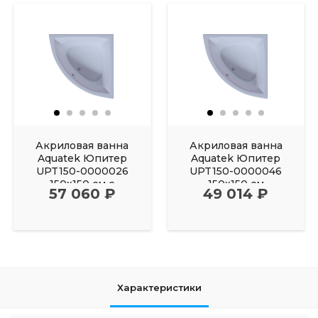
Акриловая ванна
Акриловая ванна
Aquatek Юпитер
Aquatek Юпитер
UPT150-0000026
UPT150-0000046
150х150 см с
150х150 см
57 060 ₽
49 014 ₽
фронтальным
Характеристики