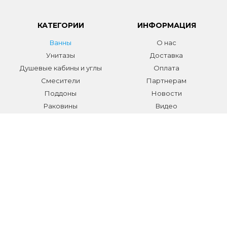
КАТЕГОРИИ
ИНФОРМАЦИЯ
Ванны
О нас
Унитазы
Доставка
Душевые кабины и углы
Оплата
Смесители
Партнерам
Поддоны
Новости
Раковины
Видео
Системы инсталляции
Отзывы
Трапы и желоба
Гарантии
Аксессуары
Контакты
Мебель для ванной
Распродажа сантехники и
аксессуаров
Все разделы
КОНТАКТЫ