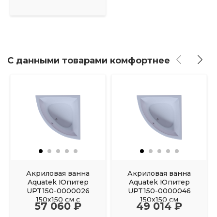
С данными товарами комфортнее
Акриловая ванна
Акриловая ванна
Aquatek Юпитер
Aquatek Юпитер
UPT150-0000026
UPT150-0000046
150х150 см с
150х150 см
57 060 ₽
49 014 ₽
фронтальным