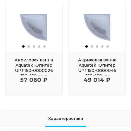
Акриловая ванна
Акриловая ванна
Aquatek Юпитер
Aquatek Юпитер
UPT150-0000026
UPT150-0000046
150х150 см с
150х150 см
57 060 ₽
49 014 ₽
фронтальным
Характеристики