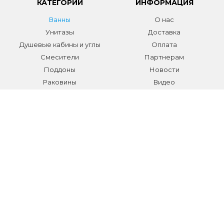
КАТЕГОРИИ
ИНФОРМАЦИЯ
Ванны
О нас
Унитазы
Доставка
Душевые кабины и углы
Оплата
Смесители
Партнерам
Поддоны
Новости
Раковины
Видео
Системы инсталляции
Отзывы
Трапы и желоба
Гарантии
Аксессуары
Контакты
Мебель для ванной
Распродажа сантехники и
аксессуаров
Все разделы
КОНТАКТЫ
Телефон:
+7 (495) 150-40-03
E-mail:
info@sanmarket.ru