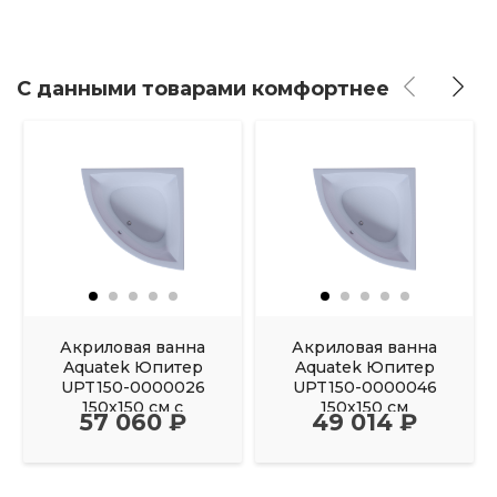
С данными товарами комфортнее
Акриловая ванна
Акриловая ванна
Aquatek Юпитер
Aquatek Юпитер
UPT150-0000026
UPT150-0000046
150х150 см с
150х150 см
57 060 ₽
49 014 ₽
фронтальным