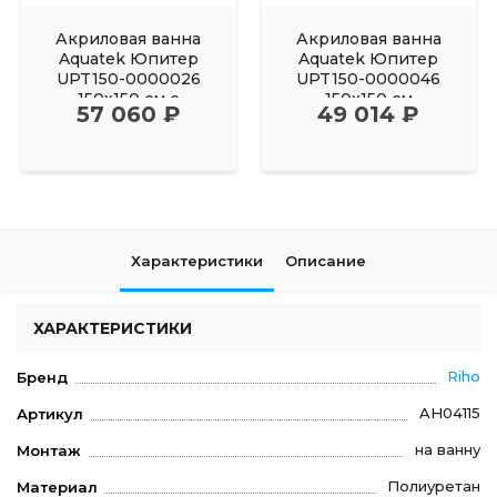
Акриловая ванна
Акриловая ванна
Aquatek Юпитер
Aquatek Юпитер
UPT150-0000026
UPT150-0000046
150х150 см с
150х150 см
57 060 ₽
49 014 ₽
фронтальным
Характеристики
Описание
ХАРАКТЕРИСТИКИ
Riho
Бренд
AH04115
Артикул
на ванну
Монтаж
Полиуретан
Материал