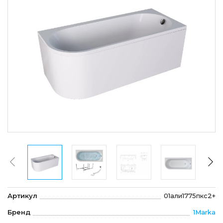
Артикул
01али1775пкс2+
Бренд
1Marka