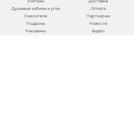
Унитазы
Доставка
Душевые кабины и углы
Оплата
Смесители
Партнерам
Поддоны
Новости
Раковины
Видео
Системы инсталляции
Отзывы
Трапы и желоба
Гарантии
Аксессуары
Контакты
Мебель для ванной
Распродажа сантехники и
аксессуаров
Все разделы
КОНТАКТЫ
Телефон:
+7 (495) 150-40-03
E-mail:
info@sanmarket.ru
Адрес:
Московская область, г. Видное, ул.Завидная д.6
НОВОСТИ О НОВИНКАХ И АКЦИЯХ: