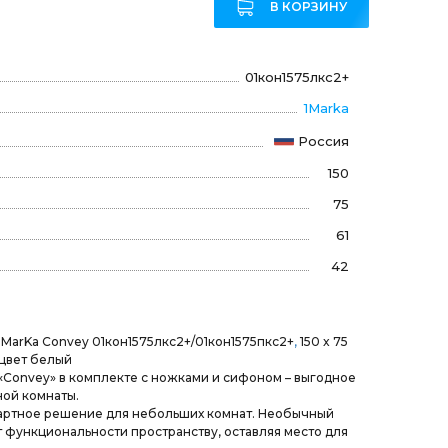
В КОРЗИНУ
01кон1575лкс2+
1Marka
Россия
150
75
61
42
1MarKa Convey 01кон1575лкс2+/01кон1575пкс2+
,
150 x 75
 цвет белый
«Convey» в комплекте с ножками и сифоном – выгодное
ой комнаты.
дартное решение для небольших комнат. Необычный
 функциональности пространству, оставляя место для