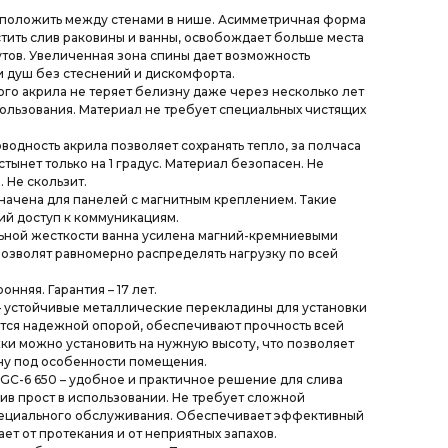
сположить между стенами в нише. Асимметричная форма
тить слив раковины и ванны, освобождает больше места
утов. Увеличенная зона спины дает возможность
и душ без стеснений и дискомфорта.
ного акрила не теряет белизну даже через несколько лет
льзования. Материал не требует специальных чистящих
оводность акрила позволяет сохранять тепло, за полчаса
тынет только на 1 градус. Материал безопасен. Не
 Не скользит.
начена для панелей с магнитным креплением. Такие
ий доступ к коммуникациям.
ьной жесткости ванна усилена магний-кремниевыми
позволят равномерно распределять нагрузку по всей
онняя. Гарантия – 17 лет.
 устойчивые металлические перекладины для установки
тся надежной опорой, обеспечивают прочность всей
ки можно установить на нужную высоту, что позволяет
ну под особенности помещения.
GС-6 650 – удобное и практичное решение для слива
ив прост в использовании. Не требует сложной
пециального обслуживания. Обеспечивает эффективный
ет от протекания и от неприятных запахов.