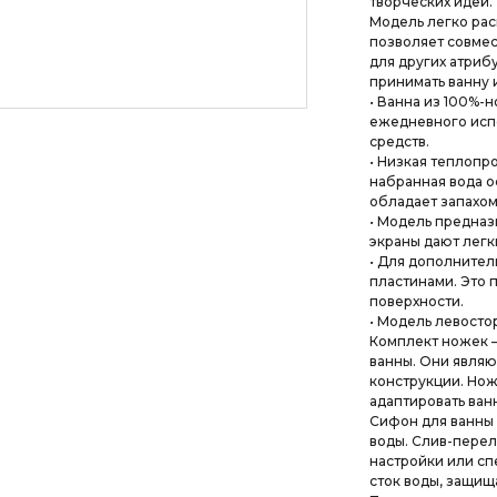
творческих идей.
Модель легко ра
позволяет совмес
для других атриб
принимать ванну 
• Ванна из 100%-
ежедневного испо
средств.
• Низкая теплопр
набранная вода ос
обладает запахом.
• Модель предназ
экраны дают легк
• Для дополнител
пластинами. Это 
поверхности.
• Модель левостор
Комплект ножек –
ванны. Они являю
конструкции. Нож
адаптировать ван
Сифон для ванны 
воды. Слив-перел
настройки или с
сток воды, защища