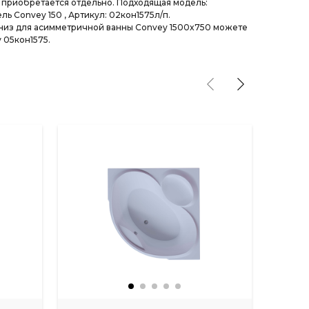
 приобретается отдельно. Подходящая модель:
ь Convey 150 , Артикул: 02кон1575л/п.
низ для асимметричной ванны Convey 1500x750 можете
 05кон1575.