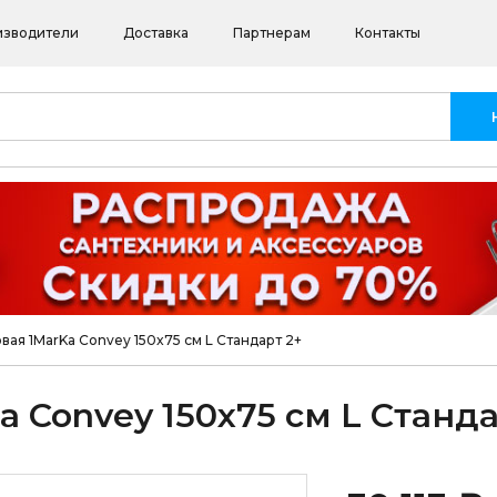
изводители
Доставка
Партнерам
Контакты
вая 1MarKa Convey 150x75 см L Стандарт 2+
 Convey 150x75 см L Станда