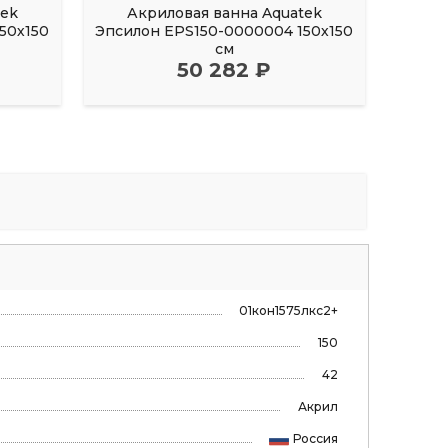
tek
Акриловая ванна Aquatek
Акрил
50х150
Эпсилон EPS150-0000004 150х150
FI
см
50 282 ₽
01кон1575лкс2+
150
42
Акрил
Россия