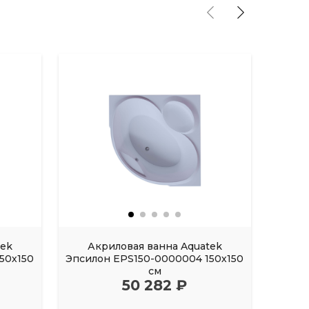
tek
Акриловая ванна Aquatek
Акрил
50х150
Эпсилон EPS150-0000004 150х150
FI
см
50 282 ₽