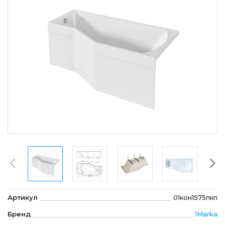
Артикул
01кон1575пкп
Бренд
1Marka