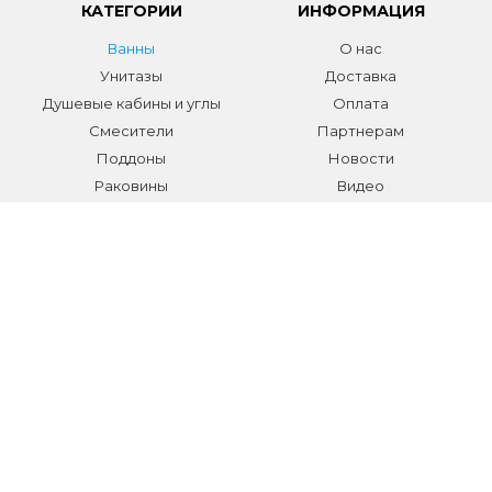
КАТЕГОРИИ
ИНФОРМАЦИЯ
Ванны
О нас
Унитазы
Доставка
Душевые кабины и углы
Оплата
Смесители
Партнерам
Поддоны
Новости
Раковины
Видео
Системы инсталляции
Отзывы
Трапы и желоба
Гарантии
Аксессуары
Контакты
Мебель для ванной
Распродажа сантехники и
аксессуаров
Все разделы
КОНТАКТЫ
Телефон:
+7 (495) 150-40-03
E-mail:
info@sanmarket.ru