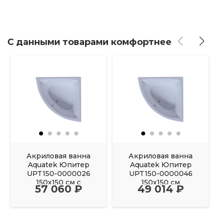
С данными товарами комфортнее
Акриловая ванна
Акриловая ванна
Aquatek Юпитер
Aquatek Юпитер
UPT150-0000026
UPT150-0000046
150х150 см с
150х150 см
57 060 ₽
49 014 ₽
фронтальным