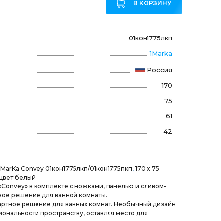
В КОРЗИНУ
01кон1775лкп
1Marka
Россия
170
75
61
42
1MarKa Convey 01кон1775лкп/01кон1775пкп
,
170 x 75
 цвет белый
«Convey» в комплекте с ножками, панелью и сливом-
вое решение для ванной комнаты.
артное решение для ванных комнат. Необычный дизайн
ональности пространству, оставляя место для