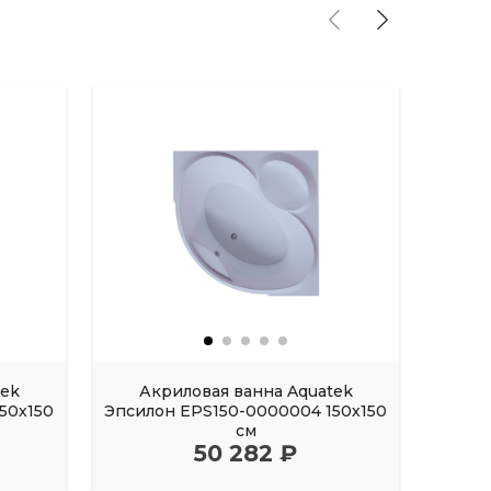
tek
Акриловая ванна Aquatek
Акрил
50х150
Эпсилон EPS150-0000004 150х150
FI
см
50 282 ₽