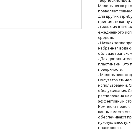
творческих идей.
Модель легко ра
позволяет совмес
для других атриб
принимать ванну 
• Ванна из 100%-
ежедневного испо
средств.
• Низкая теплопр
набранная вода ос
обладает запахом.
• Для дополнител
пластинами. Это 
поверхности.
• Модель левостор
Полуавтоматическ
использовании. С
обслуживания. Сл
расположена на с
эффективный сток
Комплект ножек –
ванны вместо ста
обеспечивают про
нужную высоту, ч
планировок.