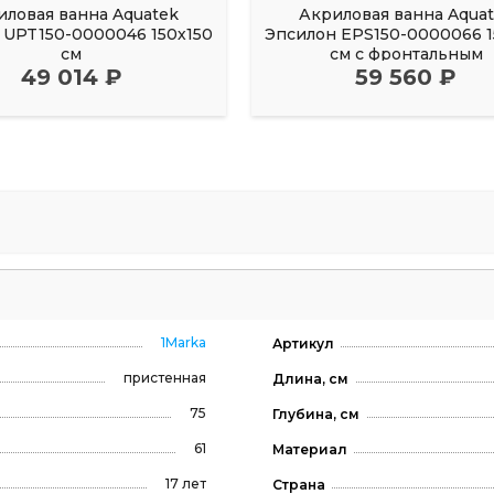
иловая ванна Aquatek
Акриловая ванна Aqua
UPT150-0000046 150х150
Эпсилон EPS150-0000066 1
см
см с фронтальным
49 014 ₽
59 560 ₽
1Marka
Артикул
пристенная
Длина, см
75
Глубина, см
61
Материал
17 лет
Страна