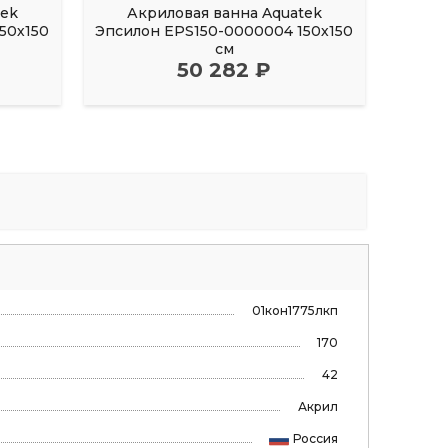
tek
Акриловая ванна Aquatek
Акрил
50х150
Эпсилон EPS150-0000004 150х150
FI
см
50 282 ₽
01кон1775лкп
170
42
Акрил
Россия