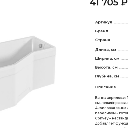
41 705 ₽
Артикул
Бренд
Страна
Длина, см
Ширина, см
Высота, см
Глубина, см
Описание
Ванна акриловая 
см
,
левая/правая,
Акриловая ванна 
переливом – гото
Convey – нестанд
добавляет функци