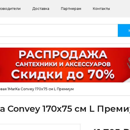
изводители
Доставка
Партнерам
Контакты
вая 1MarKa Convey 170x75 см L Премиум
a Convey 170x75 см L Прем