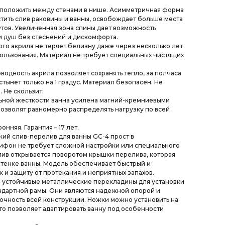
сположить между стенами в нише. Асимметричная форма
тить слив раковины и ванны, освобождает больше места
утов. Увеличенная зона спины дает возможность
и душ без стеснений и дискомфорта.
ного акрила не теряет белизну даже через несколько лет
льзования. Материал не требует специальных чистящих
оводность акрила позволяет сохранять тепло, за полчаса
тынет только на 1 градус. Материал безопасен. Не
 Не скользит.
ьной жесткости ванна усилена магний-кремниевыми
позволят равномерно распределять нагрузку по всей
онняя. Гарантия – 17 лет.
ий слив-перелив для ванны GC-4 прост в
ифон не требует сложной настройки или специального
ив открывается поворотом крышки перелива, которая
тенке ванны. Модель обеспечивает быстрый и
 и защиту от протекания и неприятных запахов.
 устойчивые металлические перекладины для установки
ндартной рамы. Они являются надежной опорой и
чность всей конструкции. Ножки можно установить на
то позволяет адаптировать ванну под особенности