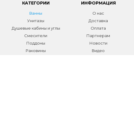
КАТЕГОРИИ
ИНФОРМАЦИЯ
Ванны
О нас
Унитазы
Доставка
Душевые кабины и углы
Оплата
Смесители
Партнерам
Поддоны
Новости
Раковины
Видео
Системы инсталляции
Отзывы
Трапы и желоба
Гарантии
Аксессуары
Контакты
Мебель для ванной
Распродажа сантехники и
аксессуаров
Все разделы
КОНТАКТЫ
Телефон:
+7 (495) 150-40-03
E-mail:
info@sanmarket.ru