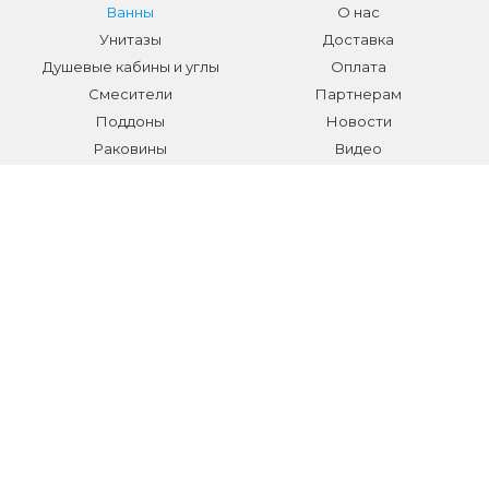
Ванны
О нас
Унитазы
Доставка
Душевые кабины и углы
Оплата
Смесители
Партнерам
Поддоны
Новости
Раковины
Видео
Системы инсталляции
Отзывы
Трапы и желоба
Гарантии
Аксессуары
Контакты
Мебель для ванной
Распродажа сантехники и
аксессуаров
Все разделы
КОНТАКТЫ
Телефон:
+7 (495) 150-40-03
E-mail:
info@sanmarket.ru
Адрес:
Московская область, г. Видное, ул.Завидная д.6