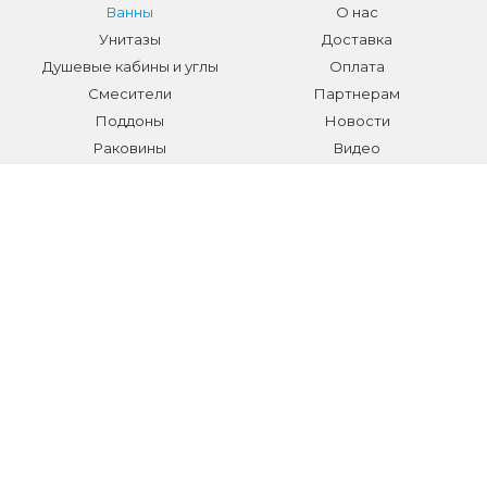
Ванны
О нас
Унитазы
Доставка
Душевые кабины и углы
Оплата
Смесители
Партнерам
Поддоны
Новости
Раковины
Видео
Системы инсталляции
Отзывы
Трапы и желоба
Гарантии
Аксессуары
Контакты
Мебель для ванной
Распродажа сантехники и
аксессуаров
Все разделы
КОНТАКТЫ
Телефон:
+7 (495) 150-40-03
E-mail:
info@sanmarket.ru
Адрес:
Московская область, г. Видное, ул.Завидная д.6