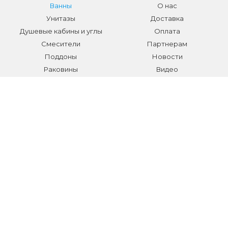
Ванны
О нас
Унитазы
Доставка
Душевые кабины и углы
Оплата
Смесители
Партнерам
Поддоны
Новости
Раковины
Видео
Системы инсталляции
Отзывы
Трапы и желоба
Гарантии
Аксессуары
Контакты
Мебель для ванной
Распродажа сантехники и
аксессуаров
Все разделы
КОНТАКТЫ
Телефон:
+7 (495) 150-40-03
E-mail:
info@sanmarket.ru
Адрес:
Московская область, г. Видное, ул.Завидная д.6