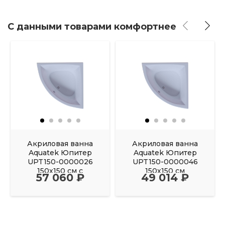
С данными товарами комфортнее
Акриловая ванна
Акриловая ванна
Aquatek Юпитер
Aquatek Юпитер
UPT150-0000026
UPT150-0000046
150х150 см с
150х150 см
57 060 ₽
49 014 ₽
фронтальным