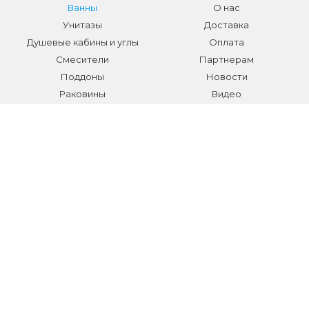
Ванны
О нас
Унитазы
Доставка
Душевые кабины и углы
Оплата
Смесители
Партнерам
Поддоны
Новости
Раковины
Видео
Системы инсталляции
Отзывы
Трапы и желоба
Гарантии
Аксессуары
Контакты
Мебель для ванной
Распродажа сантехники и
аксессуаров
Все разделы
КОНТАКТЫ
Телефон:
+7 (495) 150-40-03
E-mail:
info@sanmarket.ru
Адрес:
Московская область, г. Видное, ул.Завидная д.6