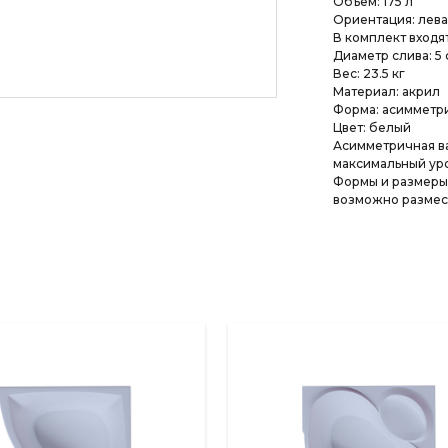
Объем: 175 л
Ориентация: левая
В комплект входят
Диаметр слива: 5 
Вес: 23.5 кг
Материал: акрил
Форма: асимметр
Цвет: белый
Асимметричная ва
максимальный уро
Формы и размеры 
возможно размест