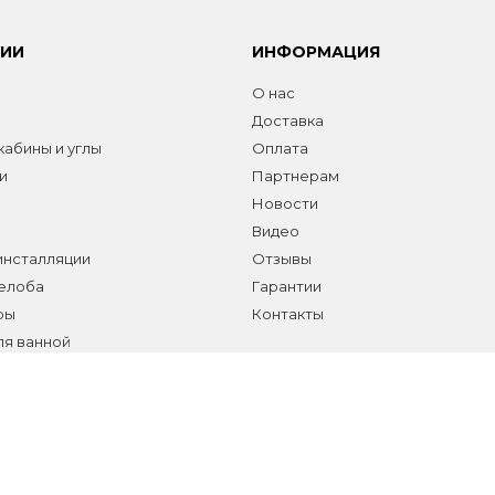
РИИ
ИНФОРМАЦИЯ
О нас
Доставка
абины и углы
Оплата
и
Партнерам
Новости
Видео
инсталляции
Отзывы
желоба
Гарантии
ры
Контакты
ля ванной
а сантехники и аксессуаров
елы