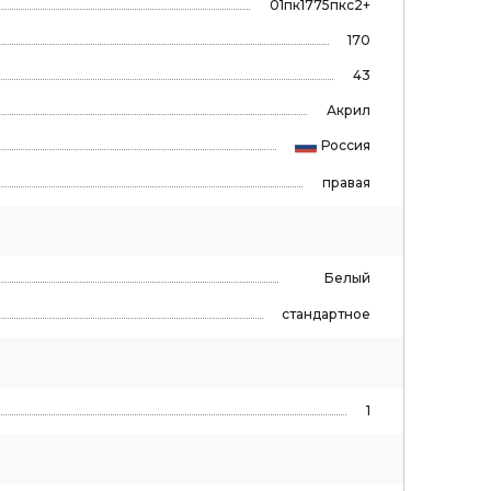
01пк1775пкс2+
170
43
Акрил
Россия
правая
Белый
стандартное
1