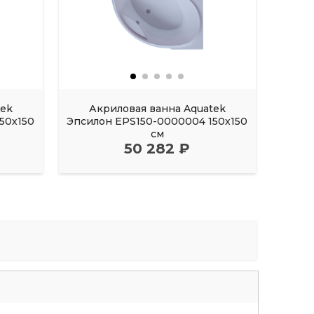
tek
Акриловая ванна Aquatek
Акрил
50х150
Эпсилон EPS150-0000004 150х150
FI
см
50 282 ₽