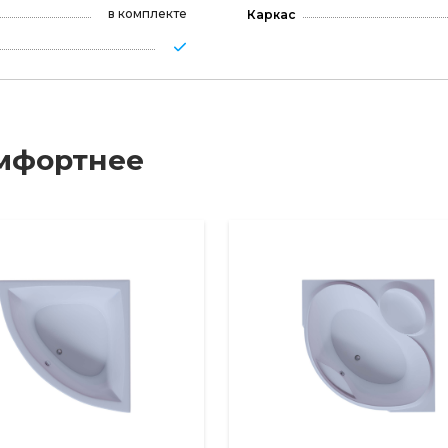
в комплекте
Каркас
мфортнее