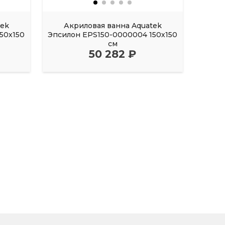
tek
Акриловая ванна Aquatek
Акрил
50х150
Эпсилон EPS150-0000004 150х150
FI
см
50 282 ₽