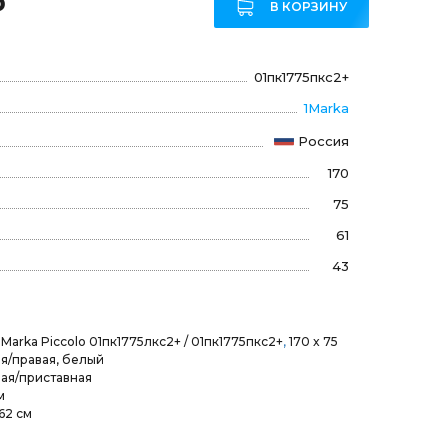
₽
В КОРЗИНУ
01пк1775пкс2+
1Marka
Россия
170
75
61
43
Marka Piccolo 01пк1775лкс2+ / 01пк1775пкс2+
,
170 x 75
я/правая, белый
ая/приставная
м
62 см