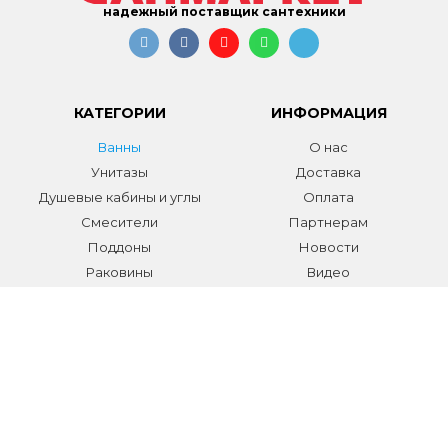
надежный поставщик сантехники
КАТЕГОРИИ
ИНФОРМАЦИЯ
Ванны
О нас
Унитазы
Доставка
Душевые кабины и углы
Оплата
Смесители
Партнерам
Поддоны
Новости
Раковины
Видео
Системы инсталляции
Отзывы
Трапы и желоба
Гарантии
Аксессуары
Контакты
Мебель для ванной
Распродажа сантехники и
аксессуаров
Все разделы