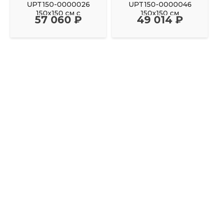
UPT150-0000026
UPT150-0000046
150х150 см с
150х150 см
57 060 ₽
49 014 ₽
фронтальным