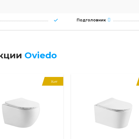
Подголовник
екции
Oviedo
Хит