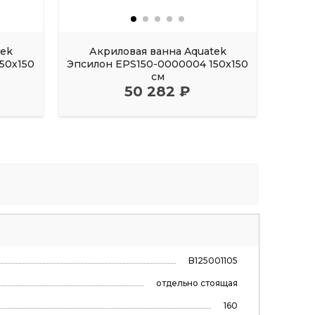
tek
Акриловая ванна Aquatek
Акрил
50х150
Эпсилон EPS150-0000004 150х150
FI
см
50 282 ₽
B125001105
отдельно стоящая
160