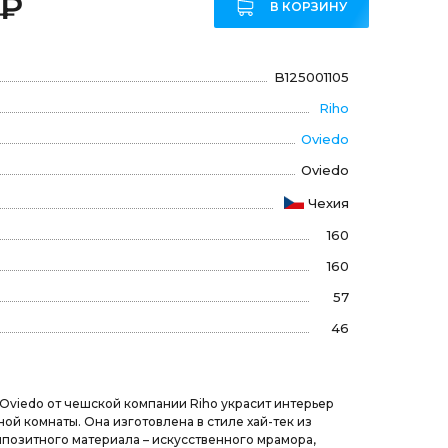
 ₽
В КОРЗИНУ
B125001105
Riho
Oviedo
Oviedo
Чехия
160
160
57
46
Oviedo от чешской компании Riho украсит интерьер
ой комнаты. Она изготовлена в стиле хай-тек из
позитного материала – искусственного мрамора,