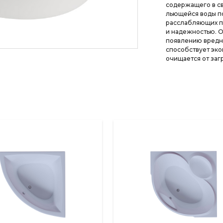
содержащего в св
льющейся воды п
расслабляющих п
и надежностью. О
появлению вредн
способствует эко
очищается от заг