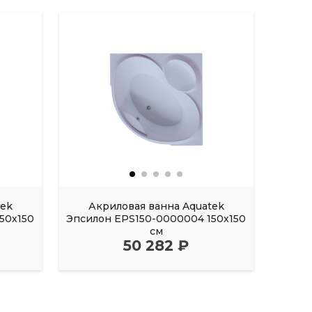
tek
Акриловая ванна Aquatek
Акрил
50х150
Эпсилон EPS150-0000004 150х150
FI
см
50 282 ₽