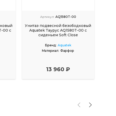
Артикул:
AQ1580T-00
дковый
Унитаз подвесной безободковый
Унита
-00 с
Aquatek Таурус AQ1580T-00 с
Aqu
сиденьем Soft Close
Бренд:
Aquatek
Материал:
Фарфор
13 960 ₽