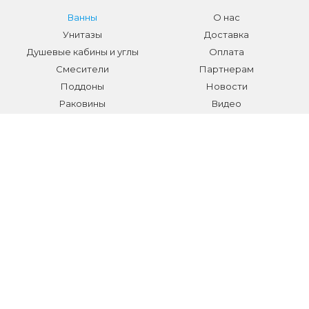
Ванны
О нас
Унитазы
Доставка
Душевые кабины и углы
Оплата
Смесители
Партнерам
Поддоны
Новости
Раковины
Видео
Системы инсталляции
Отзывы
Трапы и желоба
Гарантии
Аксессуары
Контакты
Мебель для ванной
Распродажа сантехники и
аксессуаров
Все разделы
КОНТАКТЫ
Телефон:
+7 (495) 150-40-03
E-mail:
info@sanmarket.ru
Адрес:
Московская область, г. Видное, ул.Завидная д.6