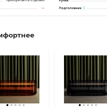
приобретается отдельно
Ручки
Подголовник
мфортнее