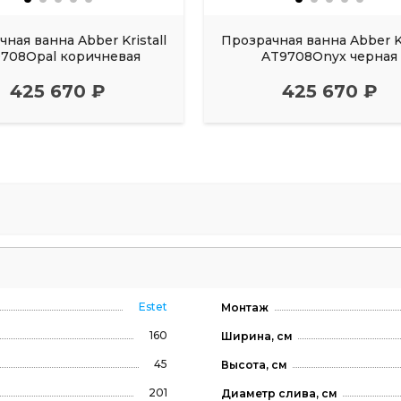
ная ванна Abber Kristall
Прозрачная ванна Abber Kr
708Opal коричневая
AT9708Onyx черная
425 670 ₽
425 670 ₽
Estet
Монтаж
160
Ширина, см
45
Высота, см
201
Диаметр слива, см