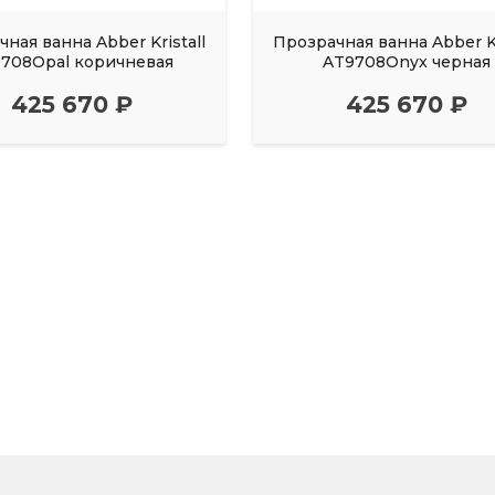
ная ванна Abber Kristall
Прозрачная ванна Abber Kr
708Opal коричневая
AT9708Onyx черная
425 670 ₽
425 670 ₽