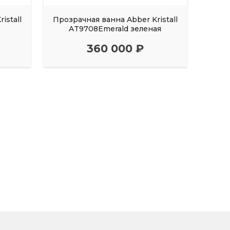
istall
Прозрачная ванна Abber Kristall
Прозр
AT9708Emerald зеленая
AT9
360 000 ₽