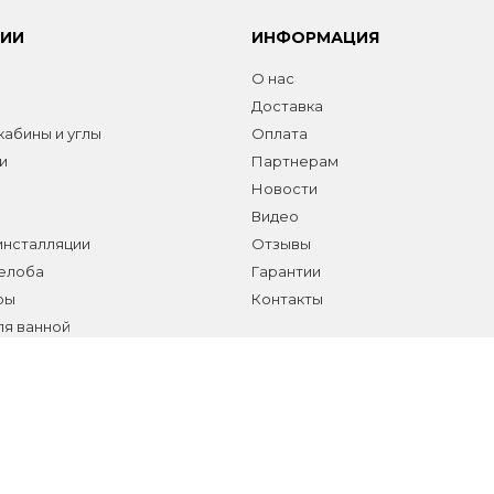
РИИ
ИНФОРМАЦИЯ
О нас
Доставка
абины и углы
Оплата
и
Партнерам
Новости
Видео
инсталляции
Отзывы
желоба
Гарантии
ры
Контакты
ля ванной
а сантехники и аксессуаров
елы