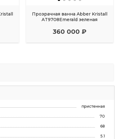
istall
Прозрачная ванна Abber Kristall
Прозр
AT9708Emerald зеленая
AT9
360 000 ₽
пристенная
70
68
5.1