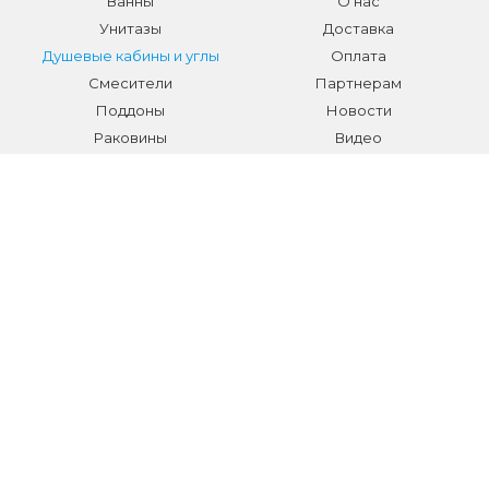
Ванны
О нас
Унитазы
Доставка
Душевые кабины и углы
Оплата
Смесители
Партнерам
Поддоны
Новости
Раковины
Видео
Системы инсталляции
Отзывы
Трапы и желоба
Гарантии
Аксессуары
Контакты
Мебель для ванной
Распродажа сантехники и
аксессуаров
Все разделы
КОНТАКТЫ
Телефон:
+7 (495) 150-40-03
E-mail:
info@sanmarket.ru
Адрес:
Московская область, г. Видное, ул.Завидная д.6