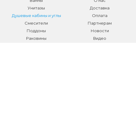
Ванны
О нас
Унитазы
Доставка
Душевые кабины и углы
Оплата
Смесители
Партнерам
Поддоны
Новости
Раковины
Видео
Системы инсталляции
Отзывы
Трапы и желоба
Гарантии
Аксессуары
Контакты
Мебель для ванной
Распродажа сантехники и
аксессуаров
Все разделы
КОНТАКТЫ
Телефон:
+7 (495) 150-40-03
E-mail:
info@sanmarket.ru
Адрес:
Московская область, г. Видное, ул.Завидная д.6