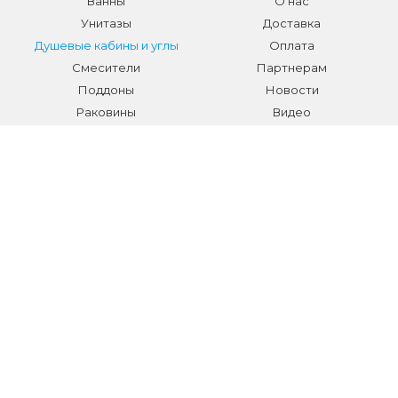
Ванны
О нас
Унитазы
Доставка
Душевые кабины и углы
Оплата
Смесители
Партнерам
Поддоны
Новости
Раковины
Видео
Системы инсталляции
Отзывы
Трапы и желоба
Гарантии
Аксессуары
Контакты
Мебель для ванной
Распродажа сантехники и
аксессуаров
Все разделы
КОНТАКТЫ
Телефон:
+7 (495) 150-40-03
E-mail:
info@sanmarket.ru
Адрес:
Московская область, г. Видное, ул.Завидная д.6