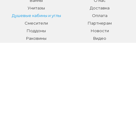
Ванны
О нас
Унитазы
Доставка
Душевые кабины и углы
Оплата
Смесители
Партнерам
Поддоны
Новости
Раковины
Видео
Системы инсталляции
Отзывы
Трапы и желоба
Гарантии
Аксессуары
Контакты
Мебель для ванной
Распродажа сантехники и
аксессуаров
Все разделы
КОНТАКТЫ
Телефон:
+7 (495) 150-40-03
E-mail:
info@sanmarket.ru
Адрес:
Московская область, г. Видное, ул.Завидная д.6