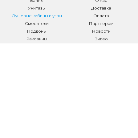
Ванны
О нас
Унитазы
Доставка
Душевые кабины и углы
Оплата
Смесители
Партнерам
Поддоны
Новости
Раковины
Видео
Системы инсталляции
Отзывы
Трапы и желоба
Гарантии
Аксессуары
Контакты
Мебель для ванной
Распродажа сантехники и
аксессуаров
Все разделы
КОНТАКТЫ
Телефон:
+7 (495) 150-40-03
E-mail:
info@sanmarket.ru
Адрес:
Московская область, г. Видное, ул.Завидная д.6