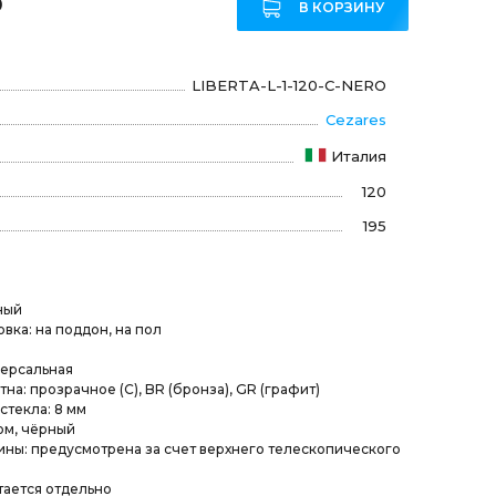
₽
В КОРЗИНУ
LIBERTA-L-1-120-C-NERO
Cezares
Италия
120
195
ный
вка: на поддон, на пол
версальная
а: прозрачное (C), BR (бронза), GR (графит)
стекла: 8 мм
ом, чёрный
ны: предусмотрена за счет верхнего телескопического
ается отдельно