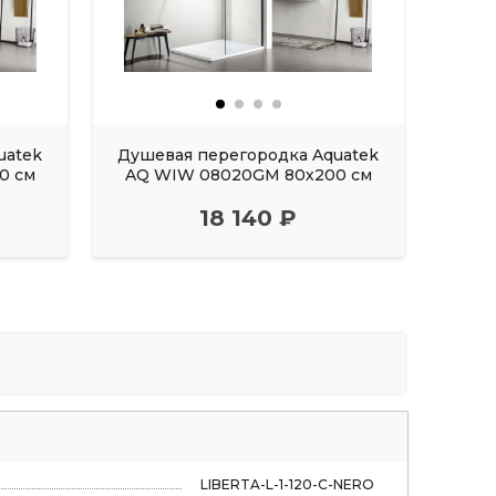
uatek
Душевая перегородка Aquatek
Душе
0 см
AQ WIW 08020GM 80х200 см
AQ A
18 140 ₽
LIBERTA-L-1-120-C-NERO