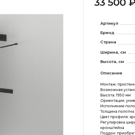
33 500 
Артикул
Бренд
Страна
Ширина, см
Высота, см
Описание
Монтаж: пристен
Возможная устано
Высота: 1950 мм
Ориентация: уни
Исполнение полотн
Толщина полотна 
Цвет профиля: хр
Регулировка шири
кронштейна
Поддон: приобрет