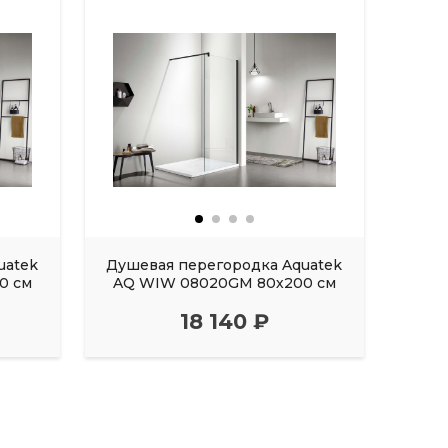
uatek
Душевая перегородка Aquatek
Душе
0 см
AQ WIW 08020GM 80х200 см
AQ A
18 140 ₽