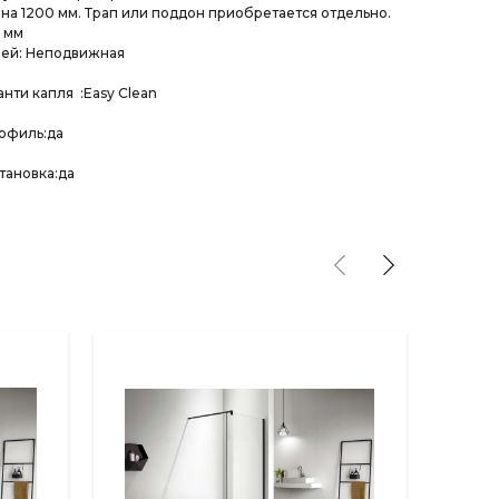
а 1200 мм. Трап или поддон приобретается отдельно.
6 мм
рей: Неподвижная
нти капля :Easy Clean
офиль:да
тановка:да