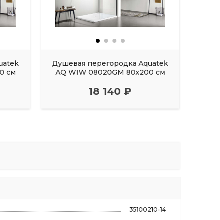
uatek
Душевая перегородка Aquatek
Душе
0 см
AQ WIW 08020GM 80х200 см
AQ A
18 140 ₽
35100210-14