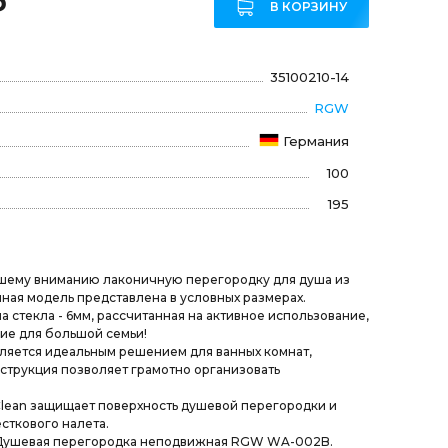
₽
В КОРЗИНУ
35100210-14
RGW
Германия
100
195
шему вниманию лаконичную перегородку для душа из
нная модель представлена в условных размерах.
 стекла - 6мм, рассчитанная на активное использование,
ие для большой семьи!
ляется идеальным решением для ванных комнат,
нструкция позволяет грамотно организовать
Clean защищает поверхность душевой перегородки и
сткового налета.
Душевая перегородка неподвижная RGW WA-002B.