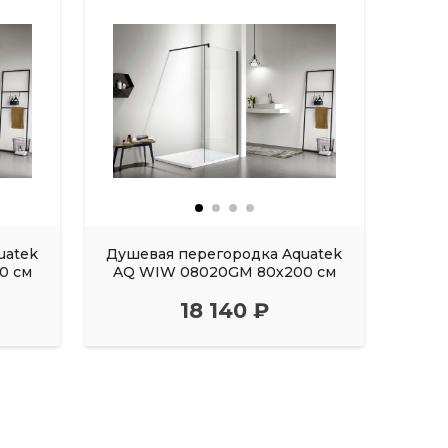
uatek
Душевая перегородка Aquatek
Душе
0 см
AQ WIW 08020GM 80х200 см
AQ A
18 140 ₽