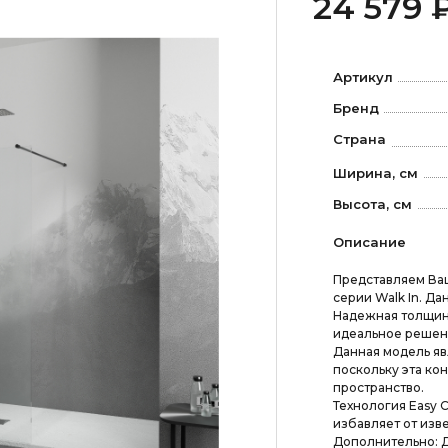
24 579 
Артикул
Бренд
Страна
Ширина, см
Высота, см
Описание
Представляем Ва
серии Walk In. Да
Надежная толщина
идеальное решен
Данная модель яв
поскольку эта ко
пространство.
Технология Easy 
избавляет от изве
Дополнительно: 