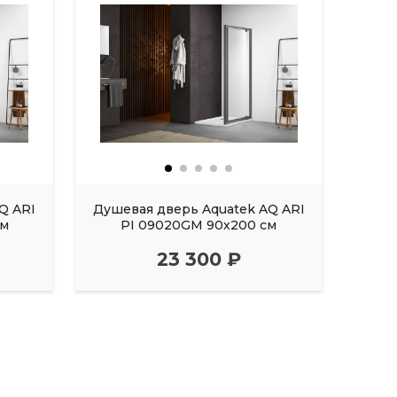
Q ARI
Душевая дверь Aquatek AQ ARI
Душе
см
PI 09020GM 90х200 см
23 300 ₽