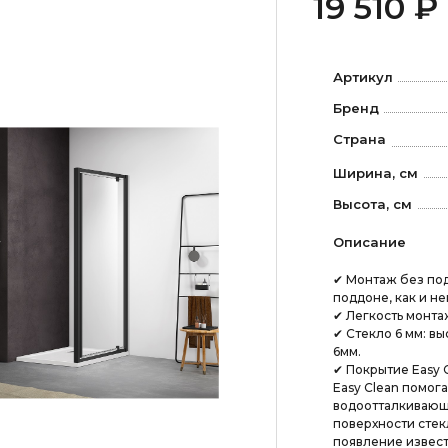
19 510 ₽
Артикул
Бренд
Страна
Ширина, см
Высота, см
Описание
✔ Монтаж без под
поддоне, как и н
✔ Легкость монта
✔ Стекло 6 мм: в
6мм.
✔ Покрытие Easy 
Easy Clean помога
водоотталкивающи
поверхности стек
появление извест