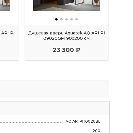
ARI PI
Душевая дверь Aquatek AQ ARI PI
Душев
м
09020GM 90х200 см
23 300 ₽
AQ ARI PI 10020BL
200