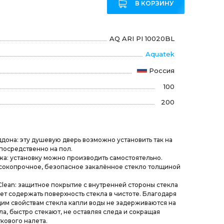
В КОРЗИНУ
AQ ARI PI 10020BL
Aquatek
Россия
100
200
дона: эту душевую дверь возможно установить так на
епосредственно на пол.
жа: установку можно производить самостоятельно.
ысокопрочное, безопасное закалённое стекло толщиной
Clean: защитное покрытие с внутренней стороны стекла
ет содержать поверхность стекла в чистоте. Благодаря
м свойствам стекла капли воды не задерживаются на
ла, быстро стекают, не оставляя следа и сокращая
кового налета.