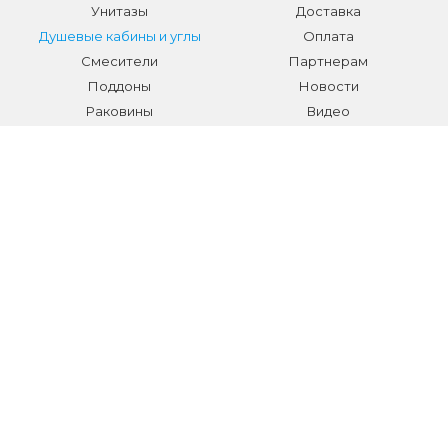
Унитазы
Доставка
Душевые кабины и углы
Оплата
Смесители
Партнерам
Поддоны
Новости
Раковины
Видео
Системы инсталляции
Отзывы
Трапы и желоба
Гарантии
Аксессуары
Контакты
Мебель для ванной
Распродажа сантехники и
аксессуаров
Все разделы
КОНТАКТЫ
Телефон:
+7 (495) 150-40-03
E-mail:
info@sanmarket.ru
Адрес:
Московская область, г. Видное, ул.Завидная д.6
НОВОСТИ О НОВИНКАХ И АКЦИЯХ: