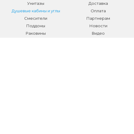
Унитазы
Доставка
Душевые кабины и углы
Оплата
Смесители
Партнерам
Поддоны
Новости
Раковины
Видео
Системы инсталляции
Отзывы
Трапы и желоба
Гарантии
Аксессуары
Контакты
Мебель для ванной
Распродажа сантехники и
аксессуаров
Все разделы
КОНТАКТЫ
Телефон:
+7 (495) 150-40-03
E-mail:
info@sanmarket.ru
Адрес:
Московская область, г. Видное, ул.Завидная д.6
НОВОСТИ О НОВИНКАХ И АКЦИЯХ: