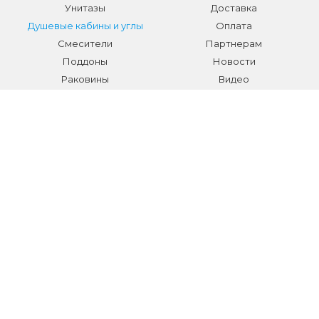
Унитазы
Доставка
Душевые кабины и углы
Оплата
Смесители
Партнерам
Поддоны
Новости
Раковины
Видео
Системы инсталляции
Отзывы
Трапы и желоба
Гарантии
Аксессуары
Контакты
Мебель для ванной
Распродажа сантехники и
аксессуаров
Все разделы
КОНТАКТЫ
Телефон:
+7 (495) 150-40-03
E-mail:
info@sanmarket.ru
Адрес:
Московская область, г. Видное, ул.Завидная д.6
НОВОСТИ О НОВИНКАХ И АКЦИЯХ: