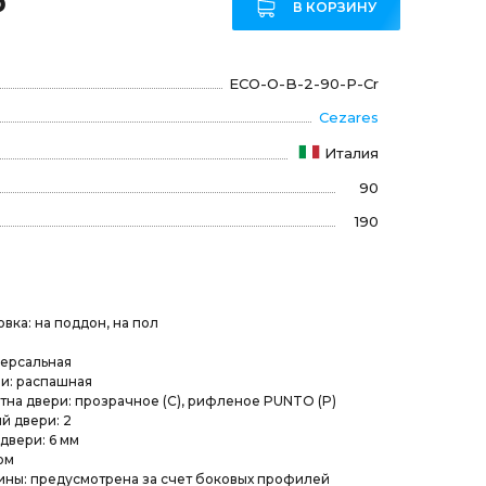
₽
В КОРЗИНУ
ECO-O-B-2-90-P-Cr
Cezares
Италия
90
190
вка: на поддон, на пол
версальная
и: распашная
на двери: прозрачное (C), рифленое PUNTO (P)
й двери: 2
двери: 6 мм
ом
ины: предусмотрена за счет боковых профилей