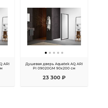
Q ARI
Душевая дверь Aquatek AQ ARI
Душе
см
PI 09020GM 90х200 см
23 300 ₽