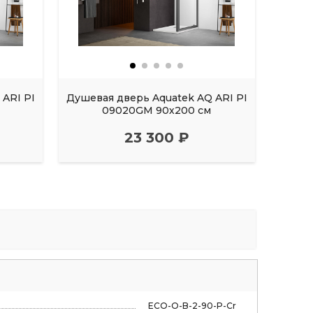
ARI PI
Душевая дверь Aquatek AQ ARI PI
Душев
м
09020GM 90х200 см
23 300 ₽
ECO-O-B-2-90-P-Cr