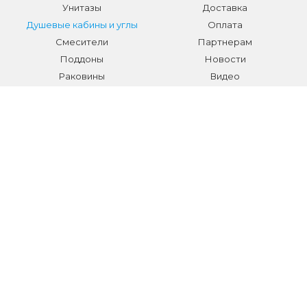
Унитазы
Доставка
Душевые кабины и углы
Оплата
Смесители
Партнерам
Поддоны
Новости
Раковины
Видео
Системы инсталляции
Отзывы
Трапы и желоба
Гарантии
Аксессуары
Контакты
Мебель для ванной
Распродажа сантехники и
аксессуаров
Все разделы
КОНТАКТЫ
Телефон:
+7 (495) 150-40-03
E-mail:
info@sanmarket.ru
Адрес:
Московская область, г. Видное, ул.Завидная д.6
НОВОСТИ О НОВИНКАХ И АКЦИЯХ: