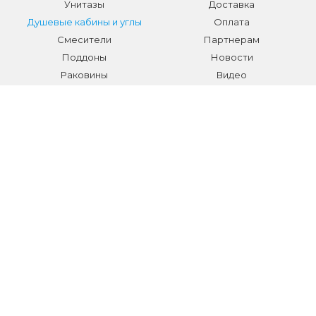
Унитазы
Доставка
Душевые кабины и углы
Оплата
Смесители
Партнерам
Поддоны
Новости
Раковины
Видео
Системы инсталляции
Отзывы
Трапы и желоба
Гарантии
Аксессуары
Контакты
Мебель для ванной
Распродажа сантехники и
аксессуаров
Все разделы
КОНТАКТЫ
Телефон:
+7 (495) 150-40-03
E-mail:
info@sanmarket.ru
Адрес:
Московская область, г. Видное, ул.Завидная д.6
НОВОСТИ О НОВИНКАХ И АКЦИЯХ: