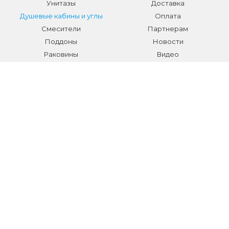
Унитазы
Доставка
Душевые кабины и углы
Оплата
Смесители
Партнерам
Поддоны
Новости
Раковины
Видео
Системы инсталляции
Отзывы
Трапы и желоба
Гарантии
Аксессуары
Контакты
Мебель для ванной
Распродажа сантехники и
аксессуаров
Все разделы
КОНТАКТЫ
Телефон:
+7 (495) 150-40-03
E-mail:
info@sanmarket.ru
Адрес:
Московская область, г. Видное, ул.Завидная д.6
НОВОСТИ О НОВИНКАХ И АКЦИЯХ: