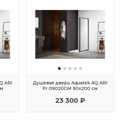
Q ARI
Душевая дверь Aquatek AQ ARI
Душе
см
PI 09020GM 90х200 см
23 300 ₽