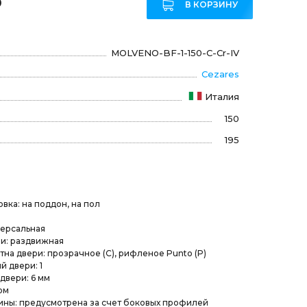
₽
В КОРЗИНУ
MOLVENO-BF-1-150-C-Cr-IV
Cezares
Италия
150
195
вка: на поддон, на пол
версальная
и: раздвижная
на двери: прозрачное (C), рифленое Punto (P)
й двери: 1
двери: 6 мм
ом
ины: предусмотрена за счет боковых профилей