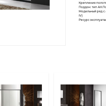
Крепления полотн
Поддон: тип АН.П
Модельный ряд с
IV)
Ресурс эксплуатац