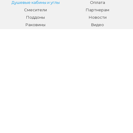
Душевые кабины и углы
Оплата
Смесители
Партнерам
Поддоны
Новости
Раковины
Видео
Системы инсталляции
Отзывы
Трапы и желоба
Гарантии
Аксессуары
Контакты
Мебель для ванной
Распродажа сантехники и
аксессуаров
Все разделы
КОНТАКТЫ
Телефон:
+7 (495) 150-40-03
E-mail:
info@sanmarket.ru
Адрес:
Московская область, г. Видное, ул.Завидная д.6
НОВОСТИ О НОВИНКАХ И АКЦИЯХ: