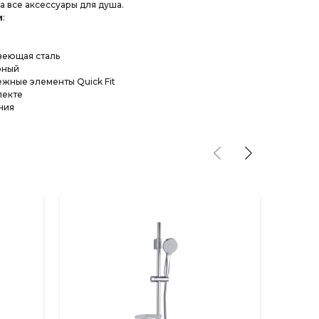
а все аксессуары для душа.
и
:
веющая сталь
рный
жные элементы Quick Fit
лекте
ния