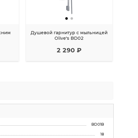
хним
Душевой гарнитур с мыльницей
Штан
Olive's BD02
2 290 ₽
BD01B
18