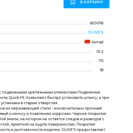
В КОРЗИНУ
BD01B
OLIVE'S
Китай
13.2
70
18
 с подвижными крепежными элементами Подвижные
ты Quick Fit позволяют быстро установить штангу, а при
установка в старые отверстия.
ена из нержавеющей стали - исключительно прочный
ивый к износу и появлению коррозии. Черное покрытие
ой эмали, на котором не остается следов и разводов с
стой, приятной на ощупь поверхностью. Покрытие
ность и долговечность изделия. OLIVE'S предоставляет