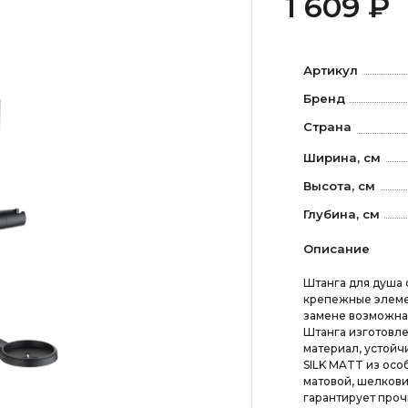
1 609 ₽
Артикул
Бренд
Страна
Ширина, см
Высота, см
Глубина, см
Описание
Штанга для душа
крепежные элемен
замене возможна 
Штанга изготовл
материал, устойч
SILK MATT из особ
матовой, шелкови
гарантирует проч