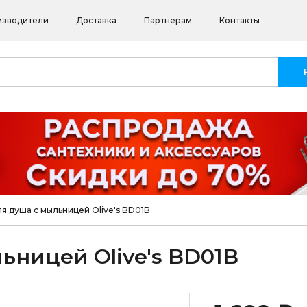
изводители
Доставка
Партнерам
Контакты
я душа с мыльницей Olive's BD01B
ьницей Olive's BD01B