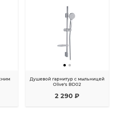
хним
Душевой гарнитур с мыльницей
Штан
Olive's BD02
2 290 ₽