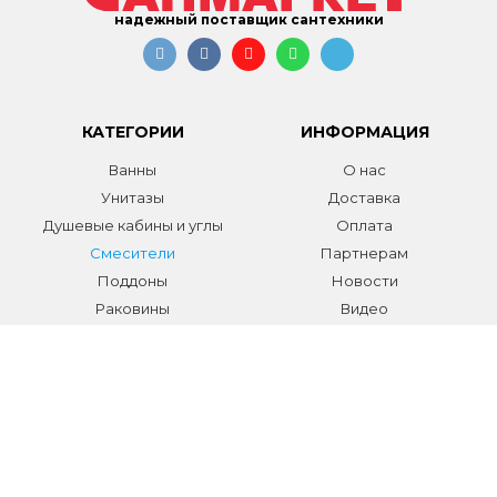
надежный поставщик сантехники
КАТЕГОРИИ
ИНФОРМАЦИЯ
Ванны
О нас
Унитазы
Доставка
Душевые кабины и углы
Оплата
Смесители
Партнерам
Поддоны
Новости
Раковины
Видео
Системы инсталляции
Отзывы
Трапы и желоба
Гарантии
Аксессуары
Контакты
Мебель для ванной
Распродажа сантехники и
аксессуаров
Все разделы