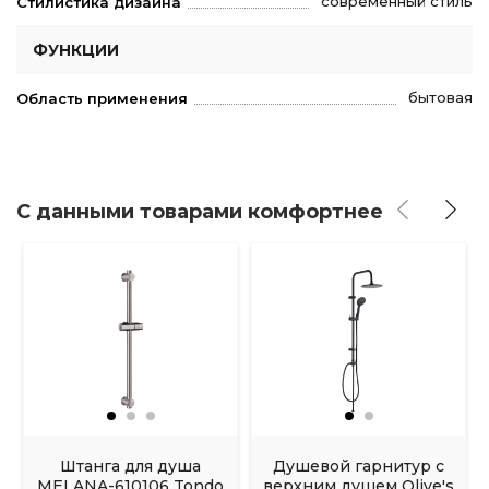
современный стиль
Стилистика дизайна
ФУНКЦИИ
бытовая
Область применения
С данными товарами комфортнее
Штанга для душа
Душевой гарнитур с
MELANA-610106 Tondo
верхним душем Olive's