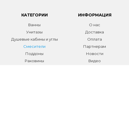
КАТЕГОРИИ
ИНФОРМАЦИЯ
Ванны
О нас
Унитазы
Доставка
Душевые кабины и углы
Оплата
Смесители
Партнерам
Поддоны
Новости
Раковины
Видео
Системы инсталляции
Отзывы
Трапы и желоба
Гарантии
Аксессуары
Контакты
Мебель для ванной
Распродажа сантехники и
аксессуаров
Все разделы
КОНТАКТЫ