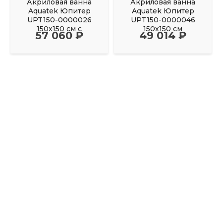
Акриловая ванна
Акриловая ванна
Aquatek Юпитер
Aquatek Юпитер
UPT150-0000026
UPT150-0000046
150х150 см с
150х150 см
57 060 ₽
49 014 ₽
фронтальным