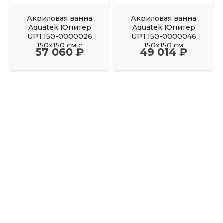
Акриловая ванна
Акриловая ванна
Aquatek Юпитер
Aquatek Юпитер
UPT150-0000026
UPT150-0000046
150х150 см с
150х150 см
57 060 ₽
49 014 ₽
фронтальным