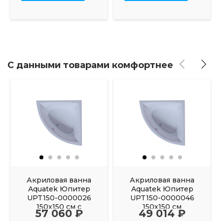
С данными товарами комфортнее
Акриловая ванна
Акриловая ванна
Aquatek Юпитер
Aquatek Юпитер
UPT150-0000026
UPT150-0000046
150х150 см с
150х150 см
57 060 ₽
49 014 ₽
фронтальным