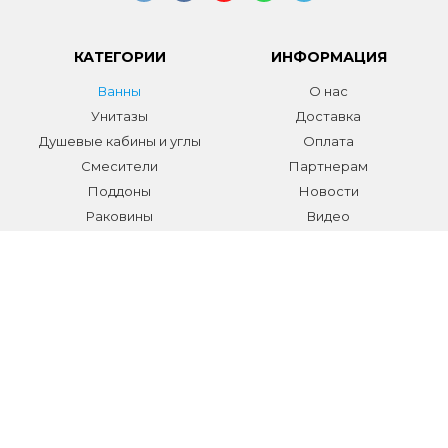
КАТЕГОРИИ
ИНФОРМАЦИЯ
Ванны
О нас
Унитазы
Доставка
Душевые кабины и углы
Оплата
Смесители
Партнерам
Поддоны
Новости
Раковины
Видео
Системы инсталляции
Отзывы
Трапы и желоба
Гарантии
Аксессуары
Контакты
Мебель для ванной
Распродажа сантехники и
аксессуаров
Все разделы
КОНТАКТЫ