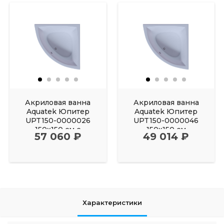
Акриловая ванна
Акриловая ванна
Aquatek Юпитер
Aquatek Юпитер
UPT150-0000026
UPT150-0000046
150х150 см с
150х150 см
57 060 ₽
49 014 ₽
фронтальным
Характеристики