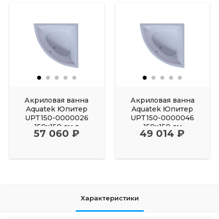
Акриловая ванна
Акриловая ванна
Aquatek Юпитер
Aquatek Юпитер
UPT150-0000026
UPT150-0000046
150х150 см с
150х150 см
57 060 ₽
49 014 ₽
фронтальным
Характеристики