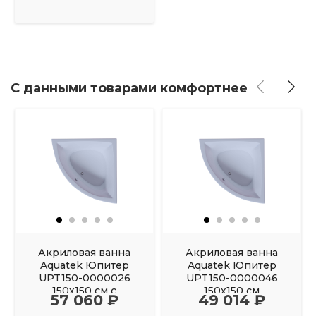
С данными товарами комфортнее
Акриловая ванна
Акриловая ванна
Aquatek Юпитер
Aquatek Юпитер
UPT150-0000026
UPT150-0000046
150х150 см с
150х150 см
57 060 ₽
49 014 ₽
фронтальным