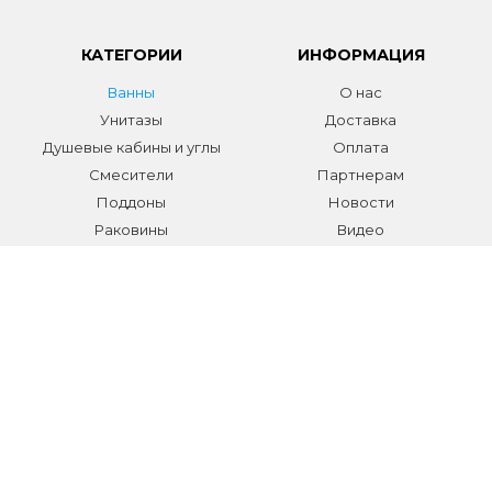
КАТЕГОРИИ
ИНФОРМАЦИЯ
Ванны
О нас
Унитазы
Доставка
Душевые кабины и углы
Оплата
Смесители
Партнерам
Поддоны
Новости
Раковины
Видео
Системы инсталляции
Отзывы
Трапы и желоба
Гарантии
Аксессуары
Контакты
Мебель для ванной
Распродажа сантехники и
аксессуаров
Все разделы
КОНТАКТЫ