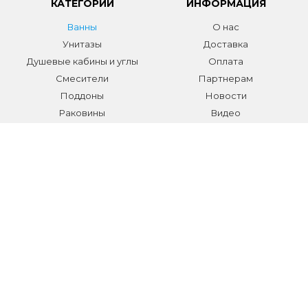
КАТЕГОРИИ
ИНФОРМАЦИЯ
Ванны
О нас
Унитазы
Доставка
Душевые кабины и углы
Оплата
Смесители
Партнерам
Поддоны
Новости
Раковины
Видео
Системы инсталляции
Отзывы
Трапы и желоба
Гарантии
Аксессуары
Контакты
Мебель для ванной
Распродажа сантехники и
аксессуаров
Все разделы
КОНТАКТЫ
Телефон:
+7 (495) 150-40-03
E-mail:
info@sanmarket.ru