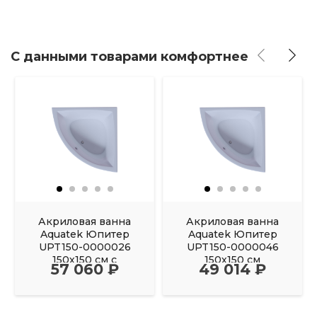
С данными товарами комфортнее
Акриловая ванна
Акриловая ванна
Aquatek Юпитер
Aquatek Юпитер
UPT150-0000026
UPT150-0000046
150х150 см с
150х150 см
57 060 ₽
49 014 ₽
фронтальным