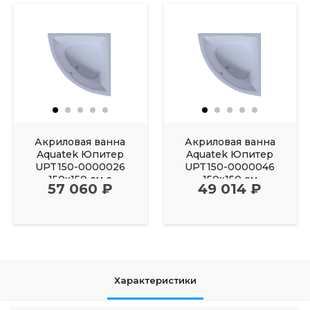
Акриловая ванна
Акриловая ванна
Aquatek Юпитер
Aquatek Юпитер
UPT150-0000026
UPT150-0000046
150х150 см с
150х150 см
57 060 ₽
49 014 ₽
фронтальным
Характеристики