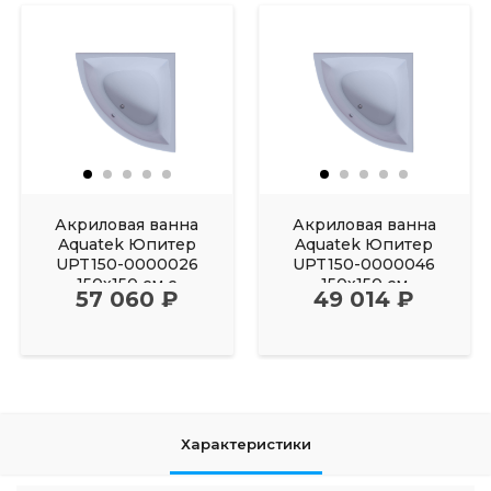
Акриловая ванна
Акриловая ванна
Aquatek Юпитер
Aquatek Юпитер
UPT150-0000026
UPT150-0000046
150х150 см с
150х150 см
57 060 ₽
49 014 ₽
фронтальным
Характеристики