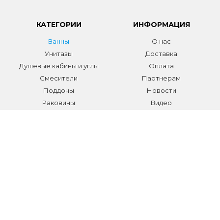
КАТЕГОРИИ
ИНФОРМАЦИЯ
Ванны
О нас
Унитазы
Доставка
Душевые кабины и углы
Оплата
Смесители
Партнерам
Поддоны
Новости
Раковины
Видео
Системы инсталляции
Отзывы
Трапы и желоба
Гарантии
Аксессуары
Контакты
Мебель для ванной
Распродажа сантехники и
аксессуаров
Все разделы
КОНТАКТЫ