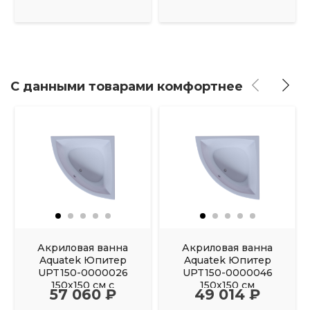
С данными товарами комфортнее
Акриловая ванна
Акриловая ванна
Aquatek Юпитер
Aquatek Юпитер
UPT150-0000026
UPT150-0000046
150х150 см с
150х150 см
57 060 ₽
49 014 ₽
фронтальным