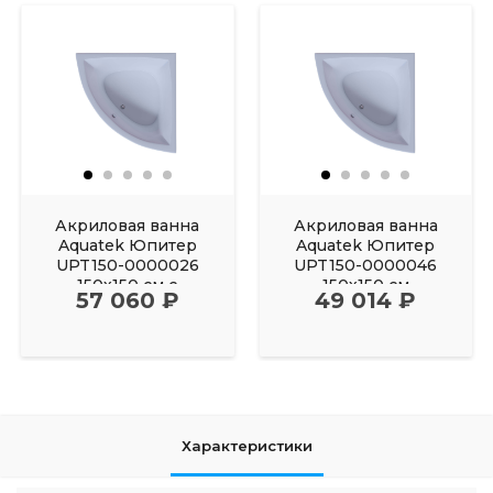
Акриловая ванна
Акриловая ванна
Aquatek Юпитер
Aquatek Юпитер
UPT150-0000026
UPT150-0000046
150х150 см с
150х150 см
57 060 ₽
49 014 ₽
фронтальным
Характеристики