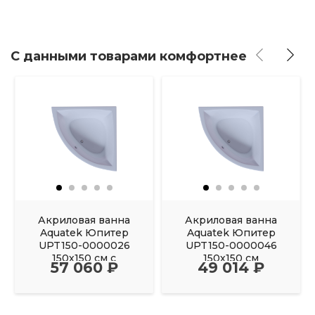
С данными товарами комфортнее
Акриловая ванна
Акриловая ванна
Aquatek Юпитер
Aquatek Юпитер
UPT150-0000026
UPT150-0000046
150х150 см с
150х150 см
57 060 ₽
49 014 ₽
фронтальным