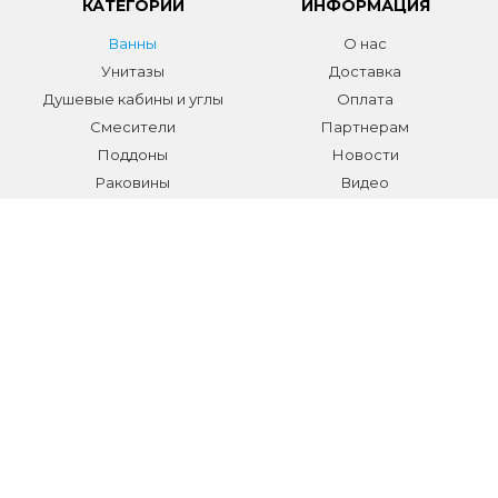
КАТЕГОРИИ
ИНФОРМАЦИЯ
Ванны
О нас
Унитазы
Доставка
Душевые кабины и углы
Оплата
Смесители
Партнерам
Поддоны
Новости
Раковины
Видео
Системы инсталляции
Отзывы
Трапы и желоба
Гарантии
Аксессуары
Контакты
Мебель для ванной
Распродажа сантехники и
аксессуаров
Все разделы
КОНТАКТЫ
Телефон:
+7 (495) 150-40-03
E-mail:
info@sanmarket.ru