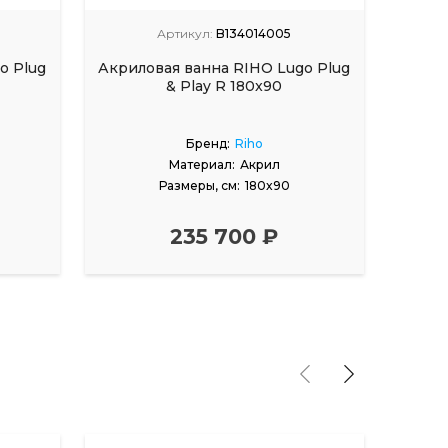
Артикул:
B134014005
o Plug
Акриловая ванна RIHO Lugo Plug
Акрил
& Play R 180x90
Бренд:
Riho
Материал:
Акрил
Размеры, см:
180x90
235 700 ₽