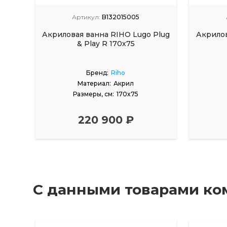
Артикул:
B132015005
Акриловая ванна RIHO Lugo Plug
Акрилов
& Play R 170х75
Бренд:
Riho
Материал:
Акрил
Размеры, см:
170x75
220 900 ₽
С данными товарами ко