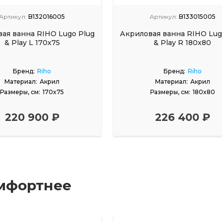
Артикул:
B132016005
Артикул:
B133015005
ая ванна RIHO Lugo Plug
Акриловая ванна RIHO Lug
& Play L 170х75
& Play R 180x80
Бренд:
Riho
Бренд:
Riho
Материал:
Акрил
Материал:
Акрил
Размеры, см:
170x75
Размеры, см:
180x80
220 900 ₽
226 400 ₽
мфортнее