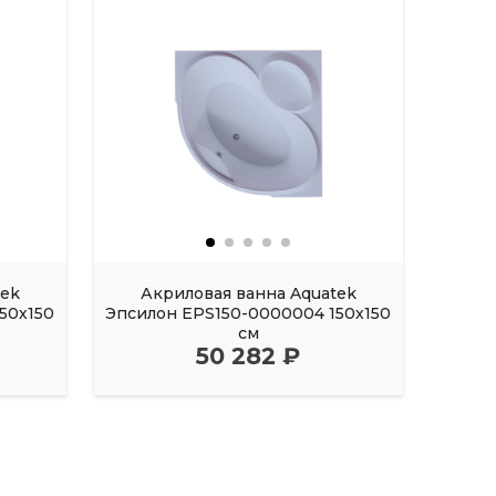
tek
Акриловая ванна Aquatek
Акрил
50х150
Эпсилон EPS150-0000004 150х150
FI
см
50 282 ₽