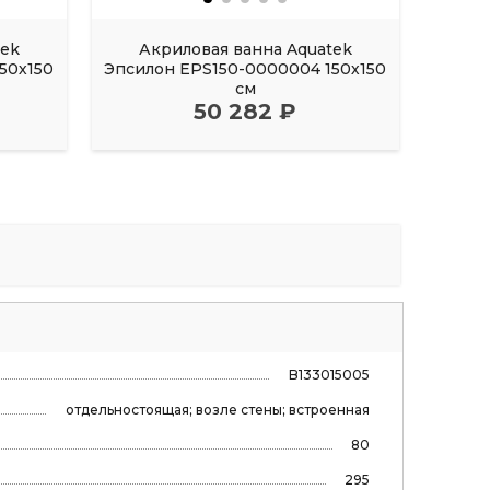
tek
Акриловая ванна Aquatek
Акрил
50х150
Эпсилон EPS150-0000004 150х150
FI
см
50 282 ₽
B133015005
отдельностоящая; возле стены; встроенная
80
295