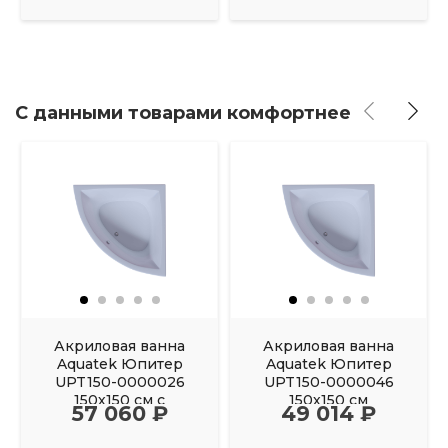
С данными товарами комфортнее
Акриловая ванна
Акриловая ванна
Aquatek Юпитер
Aquatek Юпитер
UPT150-0000026
UPT150-0000046
150х150 см с
150х150 см
57 060 ₽
49 014 ₽
фронтальным