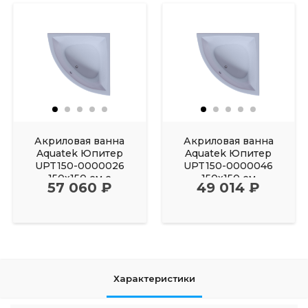
Акриловая ванна
Акриловая ванна
Aquatek Юпитер
Aquatek Юпитер
UPT150-0000026
UPT150-0000046
150х150 см с
150х150 см
57 060 ₽
49 014 ₽
фронтальным
Характеристики