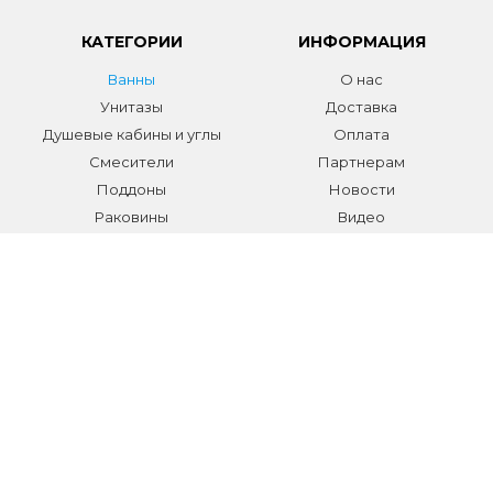
КАТЕГОРИИ
ИНФОРМАЦИЯ
Ванны
О нас
Унитазы
Доставка
Душевые кабины и углы
Оплата
Смесители
Партнерам
Поддоны
Новости
Раковины
Видео
Системы инсталляции
Отзывы
Трапы и желоба
Гарантии
Аксессуары
Контакты
Мебель для ванной
Распродажа сантехники и
аксессуаров
Все разделы
КОНТАКТЫ
Телефон:
+7 (495) 150-40-03