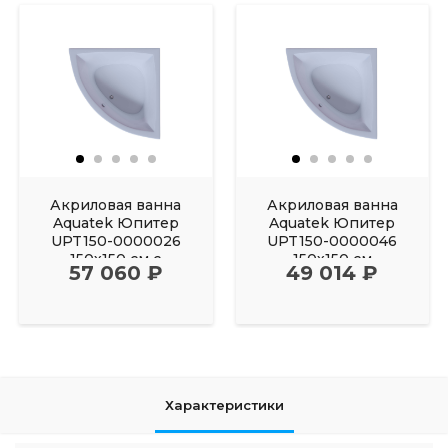
Акриловая ванна
Акриловая ванна
Aquatek Юпитер
Aquatek Юпитер
UPT150-0000026
UPT150-0000046
150х150 см с
150х150 см
57 060 ₽
49 014 ₽
фронтальным
Характеристики