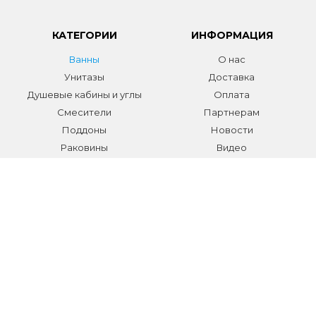
КАТЕГОРИИ
ИНФОРМАЦИЯ
Ванны
О нас
Унитазы
Доставка
Душевые кабины и углы
Оплата
Смесители
Партнерам
Поддоны
Новости
Раковины
Видео
Системы инсталляции
Отзывы
Трапы и желоба
Гарантии
Аксессуары
Контакты
Мебель для ванной
Распродажа сантехники и
аксессуаров
Все разделы
КОНТАКТЫ