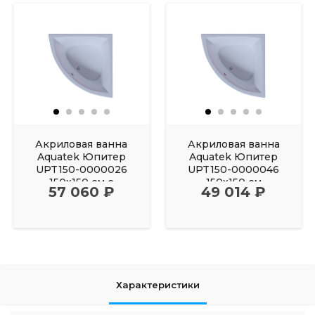
Акриловая ванна
Акриловая ванна
Aquatek Юпитер
Aquatek Юпитер
UPT150-0000026
UPT150-0000046
150х150 см с
150х150 см
57 060 ₽
49 014 ₽
фронтальным
Характеристики