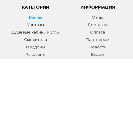
КАТЕГОРИИ
ИНФОРМАЦИЯ
Ванны
О нас
Унитазы
Доставка
Душевые кабины и углы
Оплата
Смесители
Партнерам
Поддоны
Новости
Раковины
Видео
Системы инсталляции
Отзывы
Трапы и желоба
Гарантии
Аксессуары
Контакты
Мебель для ванной
Распродажа сантехники и
аксессуаров
Все разделы
КОНТАКТЫ
Телефон:
+7 (495) 150-40-03