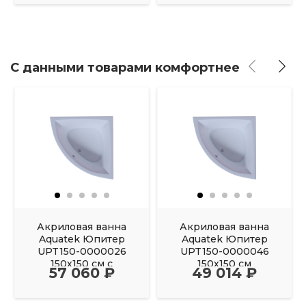
С данными товарами комфортнее
Акриловая ванна
Акриловая ванна
Aquatek Юпитер
Aquatek Юпитер
UPT150-0000026
UPT150-0000046
150х150 см с
150х150 см
57 060 ₽
49 014 ₽
фронтальным