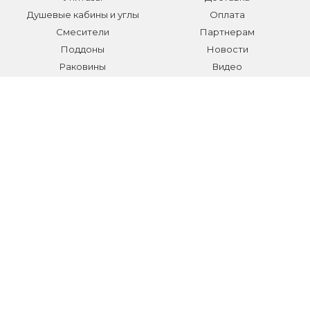
Душевые кабины и углы
Оплата
Смесители
Партнерам
Поддоны
Новости
Раковины
Видео
Системы инсталляции
Отзывы
Трапы и желоба
Гарантии
Аксессуары
Контакты
Мебель для ванной
Распродажа сантехники и
аксессуаров
Все разделы
КОНТАКТЫ
Телефон:
+7 (495) 150-40-03
E-mail:
info@sanmarket.ru
Адрес:
Московская область, г. Видное, ул.Завидная д.6
НОВОСТИ О НОВИНКАХ И АКЦИЯХ: