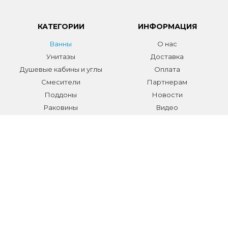
КАТЕГОРИИ
ИНФОРМАЦИЯ
Ванны
О нас
Унитазы
Доставка
Душевые кабины и углы
Оплата
Смесители
Партнерам
Поддоны
Новости
Раковины
Видео
Системы инсталляции
Отзывы
Трапы и желоба
Гарантии
Аксессуары
Контакты
Мебель для ванной
Распродажа сантехники и
аксессуаров
Все разделы
КОНТАКТЫ