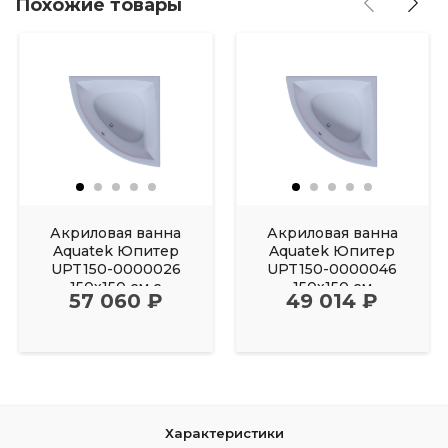
Похожие товары
Акриловая ванна
Акриловая ванна
Aquatek Юпитер
Aquatek Юпитер
UPT150-0000026
UPT150-0000046
150х150 см с
150х150 см
57 060 ₽
49 014 ₽
фронтальным
Характеристики