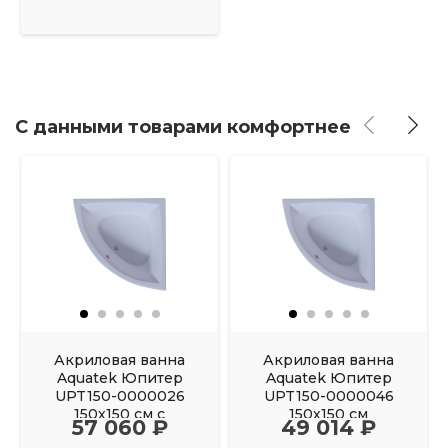
С данными товарами комфортнее
Акриловая ванна
Акриловая ванна
Aquatek Юпитер
Aquatek Юпитер
UPT150-0000026
UPT150-0000046
150х150 см с
150х150 см
57 060 ₽
49 014 ₽
фронтальным